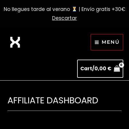
No llegues tarde al verano
| Envío gratis +30€
Descartar
Ir
Obligatorio
Obliga
MAIN
al
MENÚ
MENU
contenido
Cart/
0,00
€
AFFILIATE DASHBOARD